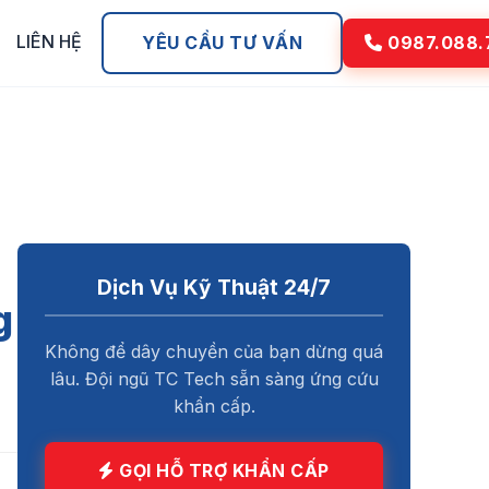
LIÊN HỆ
YÊU CẦU TƯ VẤN
0987.088.
Dịch Vụ Kỹ Thuật 24/7
g
Không để dây chuyền của bạn dừng quá
lâu. Đội ngũ TC Tech sẵn sàng ứng cứu
khẩn cấp.
GỌI HỖ TRỢ KHẨN CẤP