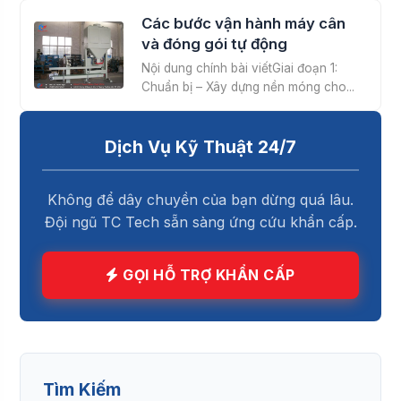
Các bước vận hành máy cân
và đóng gói tự động
Nội dung chính bài viếtGiai đoạn 1:
Chuẩn bị – Xây dựng nền móng cho...
Dịch Vụ Kỹ Thuật 24/7
Không để dây chuyền của bạn dừng quá lâu.
Đội ngũ TC Tech sẵn sàng ứng cứu khẩn cấp.
GỌI HỖ TRỢ KHẨN CẤP
Tìm Kiếm