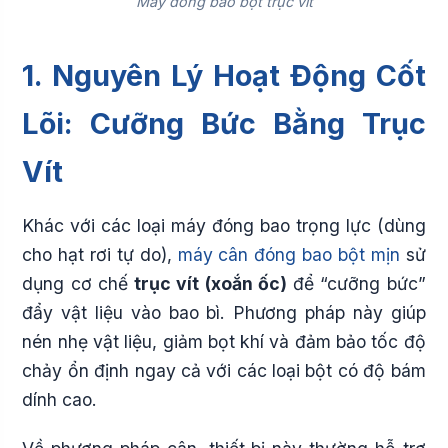
Máy đóng bao bột trục vít
1. Nguyên Lý Hoạt Động Cốt
Lõi: Cưỡng Bức Bằng Trục
Vít
Khác với các loại máy đóng bao trọng lực (dùng
cho hạt rơi tự do),
máy cân đóng bao bột mịn
sử
dụng cơ chế
trục vít (xoắn ốc)
để “cưỡng bức”
đẩy vật liệu vào bao bì. Phương pháp này giúp
nén nhẹ vật liệu, giảm bọt khí và đảm bảo tốc độ
chảy ổn định ngay cả với các loại bột có độ bám
dính cao.