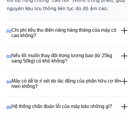
với bộ rung chống “cầu nối” (vòm) trong phễu, giúp
nguyên liệu lưu thông liên tục dù độ ẩm cao.
Chi phí tiêu thụ điện năng hàng tháng của máy có
02
cao không?
Nếu tôi muốn thay đổi trọng lượng bao (từ 25kg
03
sang 50kg) có khó không?
Máy có dễ bị rỉ sét do tác động của phân hữu cơ lên
04
men không?
Hệ thống chẩn đoán lỗi của máy báo những gì?
05