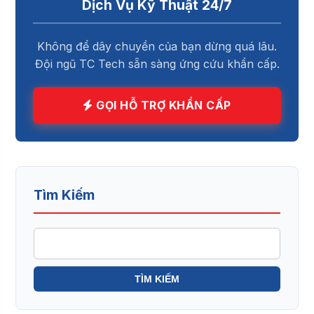
Dịch Vụ Kỹ Thuật 24/7
Không để dây chuyền của bạn dừng quá lâu.
Đội ngũ TC Tech sẵn sàng ứng cứu khẩn cấp.
GỌI HỖ TRỢ KHẨN CẤP
Tìm Kiếm