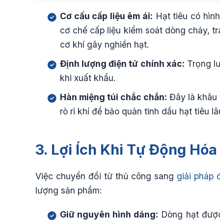
Cơ cấu cấp liệu êm ái:
Hạt tiêu có hìn
cơ chế cấp liệu kiểm soát dòng chảy, t
cơ khí gây nghiền hạt.
Định lượng điện tử chính xác:
Trọng lư
khi xuất khẩu.
Hàn miệng túi chắc chắn:
Đây là khâu 
rò rỉ khí để bảo quản tinh dầu hạt tiêu lâ
3. Lợi Ích Khi Tự Động Hó
Việc chuyển đổi từ thủ công sang
giải pháp 
lượng sản phẩm:
Giữ nguyên hình dáng:
Dòng hạt được 