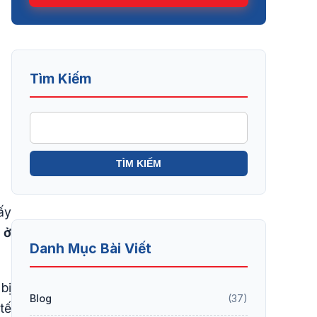
Tìm Kiếm
ấy
 ở
Danh Mục Bài Viết
bị
Blog
(37)
tế