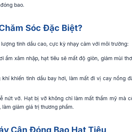
h đóng bao.
ự Chăm Sóc Đặc Biệt?
 lượng tinh dầu cao, cực kỳ nhạy cảm với môi trường:
ơi ẩm xâm nhập, hạt tiêu sẽ mất độ giòn, giảm mùi th
 khí khiến tinh dầu bay hơi, làm mất đi vị cay nồng đ
dễ nứt vỡ. Hạt bị vỡ không chỉ làm mất thẩm mỹ mà c
, làm giảm giá trị thương phẩm.
áy Cân Đóng Bao Hạt Tiêu