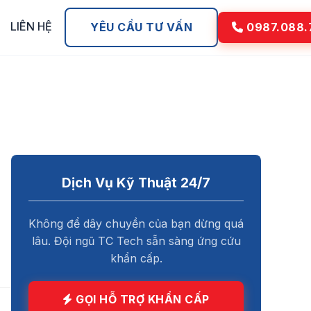
LIÊN HỆ
YÊU CẦU TƯ VẤN
0987.088.
Dịch Vụ Kỹ Thuật 24/7
Không để dây chuyền của bạn dừng quá
lâu. Đội ngũ TC Tech sẵn sàng ứng cứu
khẩn cấp.
GỌI HỖ TRỢ KHẨN CẤP