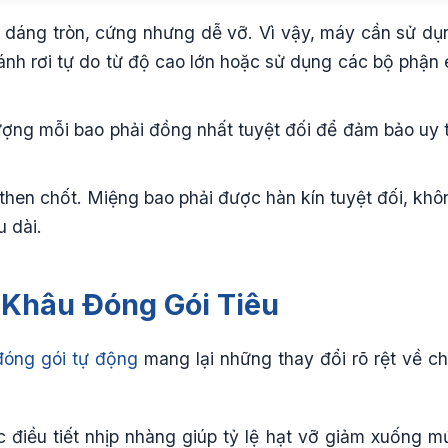
h dáng tròn, cứng nhưng dễ vỡ. Vì vậy, máy cần sử dụ
ránh rơi tự do từ độ cao lớn hoặc sử dụng các bộ phận 
ợng mỗi bao phải đồng nhất tuyệt đối để đảm bảo uy t
then chốt. Miệng bao phải được hàn kín tuyệt đối, khô
u dài.
a Khâu Đóng Gói Tiêu
đóng gói tự động
mang lại những thay đổi rõ rệt về ch
điều tiết nhịp nhàng giúp tỷ lệ hạt vỡ giảm xuống m